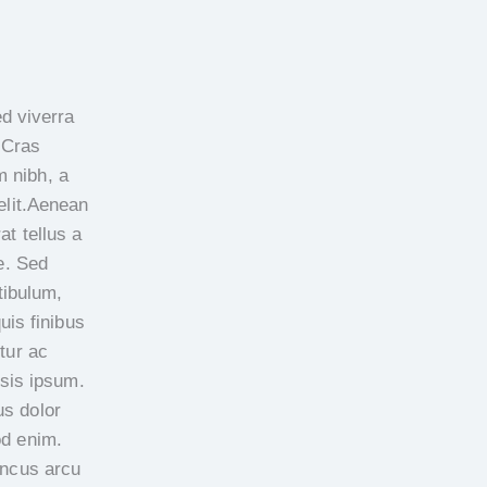
d viverra
 Cras
m nibh, a
lit.
Aenean
t tellus a
e. Sed
tibulum,
quis finibus
tur ac
isis ipsum.
s dolor
od enim.
oncus arcu