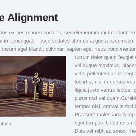
e Alignment
ibus ex nec mauris sodales, sed elementum mi tincidunt. Se
si in consequat. Fusce sodales ultrices augue a accumsan.
n, ipsum eget blandit pulvinar, sapien eget risus condimentu
rutrum dolor quam feugiat e
vel augue maximus, placera
velit, pellentesque et nequ
lobortis, nisi in cursus ves
ligula justo varius lectus, 
purus nisl vel quam.Curabi
tempor nisl, convallis facil
Praesent malesuada tempu
eget tempus. Ut eu euism
plash
Duis vel nibh euismod, rh