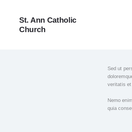
St. Ann Catholic
Church
Sed ut per
doloremque
veritatis e
Nemo enim 
quia conse