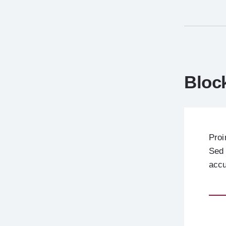
Bloc
Proi
Sed 
accu