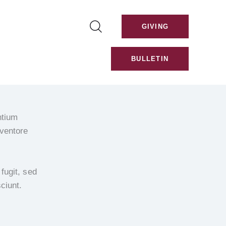
GIVING
BULLETIN
ntium
nventore
fugit, sed
ciunt.