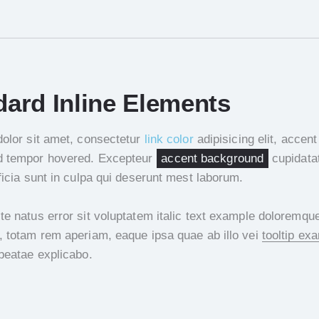
dard Inline Elements
olor sit amet, consectetur
link color
adipisicing elit, accent
d tempor hovered. Excepteur
accent background
cupidata
ficia sunt in culpa qui deserunt mest laborum.
te natus error sit voluptatem italic text example doloremqu
, totam rem aperiam, eaque ipsa quae ab illo vei
tooltip ex
 beatae explicabo.