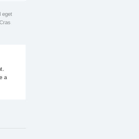
d eget
 Cras
t.
e a