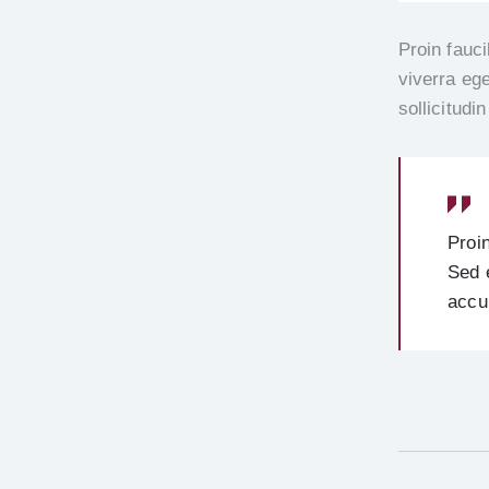
Proin fauc
viverra eg
sollicitudin
Proi
Sed 
accu