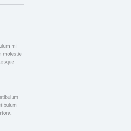
bulum mi
um molestie
ntesque
estibulum
stibulum
ortora,