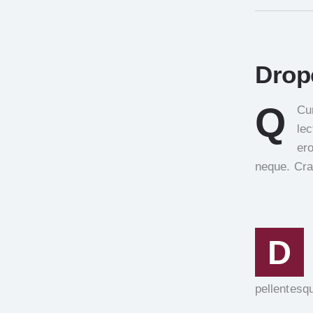
Drop
Q
Cur
lec
ero
neque. Cra
D
pellentesq