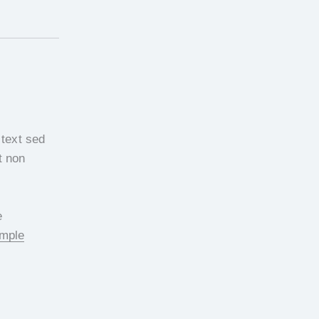
 text sed
t non
e
ample