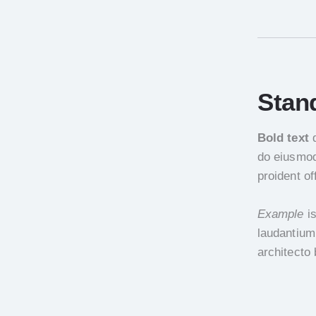
Stan
Bold text
d
do eiusmo
proident of
Example
is
laudantium
architecto